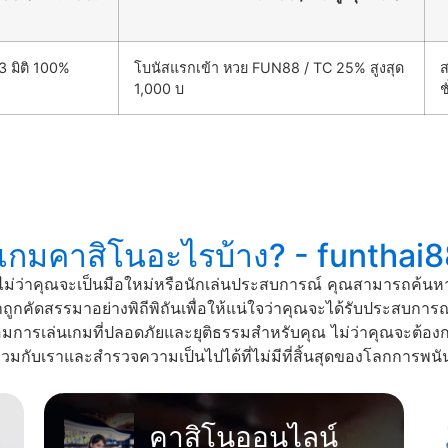
3 มิติ 100%
โบนัสแรกเข้า หวย FUN88 / TC 25% สูงสุด
ส
1,000 บ
ช
ีเกมคาสิโนอะไรบ้าง? - funthai8
โน ไม่ว่าคุณจะเป็นมือใหม่หรือนักเล่นประสบการณ์ คุณสามารถค้น
กคัดสรรมาอย่างพิถีพิถันเพื่อให้แน่ใจว่าคุณจะได้รับประสบการณ์ค
พแวดล้อมการเล่นเกมที่ปลอดภัยและยุติธรรมสำหรับคุณ ไม่ว่าคุณจะ
ร่วมกับเราและสำรวจความเป็นไปได้ที่ไม่มีที่สิ้นสุดของโลกการพนั
คาสิโนออนไลน์