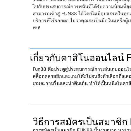
ไปกับประสบการณ์การพนันที่ได้รับความนิยมที่สุดได้
สามารถเข้าสู่ FUN88 ได้โดยไม่มีอุปสรรคในทุก
บริการที่ไร้รอยต่อ ไม่ว่าคุณจะเป็นมือใหม่หรือผู้เ
พบ!
เกี่ยวกับคาสิโนออนไลน์ 
Fun88 คือประตูสู่ประสบการณ์การเล่นเกมออนไลน์ข
สล็อตคลาสสิกและเกมโต๊ะไปจนถึงตัวเลือกดีลเลอ
เกมจะราบรื่นและน่าตื่นเต้น ทำให้เป็นหนึ่งในคาส
วิธีการสมัครเป็นสมาชิก
การสมัครเป็นสมาชิก FUN88 นั้นง่ายมาก มาร่วมเร