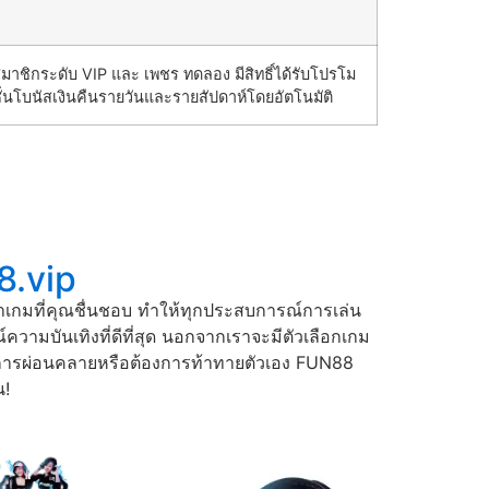
มาชิกระดับ VIP และ เพชร ทดลอง มีสิทธิ์ได้รับโปรโม
ั่นโบนัสเงินคืนรายวันและรายสัปดาห์โดยอัตโนมัติ
8.vip
หาเกมที่คุณชื่นชอบ ทำให้ทุกประสบการณ์การเล่น
วามบันเทิงที่ดีที่สุด นอกจากเราจะมีตัวเลือกเกม
ต้องการผ่อนคลายหรือต้องการท้าทายตัวเอง FUN88
น!
อีสปอร์ต