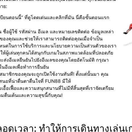
ดาย:
ียนตอนนี้” ที่ดูโดดเด่นและคลิกที่มัน นี่คือขั้นตอนแรก
 ชื่อผู้ใช้ รหัสผ่าน อีเมล และหมายเลขติดต่อ ข้อมูลเหล่า
ีของคุณและช่วยให้เราสามารถติดต่อคุณเมื่อจำเป็น
อกำหนดในการใช้บริการและนโยบายความเป็นส่วนตัวของเรา
ให้ผู้เล่นทุกคนได้สนุกกับเกมในสภาพแวดล้อมที่ปลอดภัย
ส่งอีเมลยืนยันไปยังอีเมลของคุณโดยอัตโนมัติ กรุณา
นอีเมลเพื่อทำการยืนยัน
ชีสมาชิกของคุณจะถูกเปิดใช้งานทันที! ตั้งแต่นั้นมา คุณ
สนอที่น่าตื่นตาตื่นใจที่ FUN88 มีให้
ื้อเฟื้อและความสนุกสนานที่ไม่มีที่สิ้นสุดที่เราจัดเตรียม
ามตื่นเต้นและความสุขนี้กับคุณ!
ตลอดเวลา: ทำให้การเดินทางเล่น