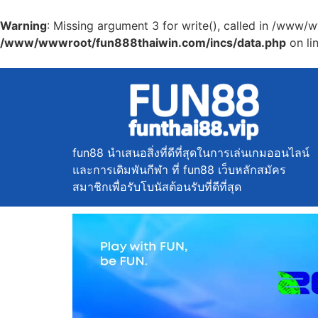
Warning
: Missing argument 3 for write(), called in /www
/www/wwwroot/fun888thaiwin.com/incs/data.php
on li
fun88 นำเสนอสิ่งที่ดีที่สุดในการเล่นเกมออนไลน์
และการเดิมพันกีฬา ที่ fun88 เว็บหลักสมัคร
สมาชิกเพื่อรับโบนัสต้อนรับที่ดีที่สุด