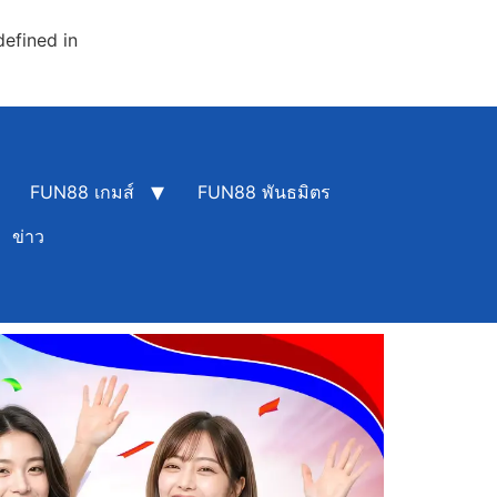
efined in
FUN88 เกมส์
FUN88 พันธมิตร
ข่าว