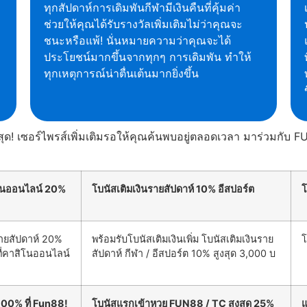
ทุกสัปดาห์การเดิมพันกีฬามีเงินคืนที่คุ้มค่า
ช่วยให้คุณได้รับรางวัลเพิ่มเติมไม่ว่าคุณจะ
ชนะหรือแพ้! นั่นหมายความว่าคุณจะได้
ประโยชน์มากขึ้นจากทุกๆ การเดิมพัน ทำให้
ทุกเหตุการณ์น่าตื่นเต้นมากยิ่งขึ้น
ุด! เซอร์ไพรส์เพิ่มเติมรอให้คุณค้นพบอยู่ตลอดเวลา มาร่วมกับ F
ิโนออนไลน์ 20%
โบนัสเติมเงินรายสัปดาห์ 10% อีสปอร์ต
โ
ายสัปดาห์ 20%
พร้อมรับโบนัสเติมเงินเพิ่ม โบนัสเติมเงินราย
โ
ที่คาสิโนออนไลน์
สัปดาห์ กีฬา / อีสปอร์ต 10% สูงสุด 3,000 บ
 100% ที่ Fun88!
โบนัสแรกเข้าหวย FUN88 / TC สูงสุด 25%
แ