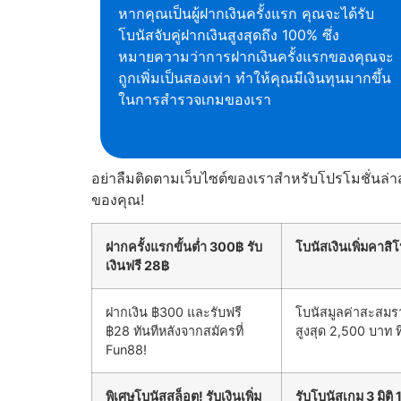
หากคุณเป็นผู้ฝากเงินครั้งแรก คุณจะได้รับ
โบนัสจับคู่ฝากเงินสูงสุดถึง 100% ซึ่ง
หมายความว่าการฝากเงินครั้งแรกของคุณจะ
ถูกเพิ่มเป็นสองเท่า ทำให้คุณมีเงินทุนมากขึ้น
ในการสำรวจเกมของเรา
อย่าลืมติดตามเว็บไซต์ของเราสำหรับโปรโมชั่นล่าส
ของคุณ!
ฝากครั้งแรกขั้นต่ำ 300฿ รับ
โบนัสเงินเพิ่มคาส
เงินฟรี 28฿
ฝากเงิน ฿300 และรับฟรี
โบนัสมูลค่าสะสมร
฿28 ทันทีหลังจากสมัครที่
สูงสุด 2,500 บาท 
Fun88!
พิเศษโบนัสสล็อต! รับเงินเพิ่ม
รับโบนัสเกม 3 มิติ