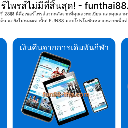
ร์ไพรส์ไม่มีที่สิ้นสุด! - funthai88
ฟรี 28฿! นี่คือเซอร์ไพรส์แรกหลังจากที่คุณลงทะเบียน และคุณสามา
่มต้น แต่ยังไม่หมดเท่านั้น! FUN88 มอบโปรโมชั่นหลากหลายเพื่อท
เงินคืนจากการเดิมพันกีฬา